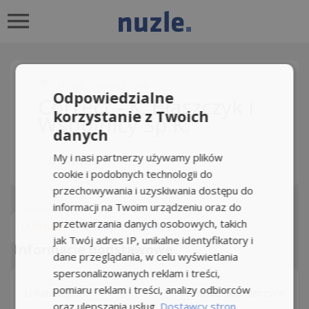
Nowe Sklamierzyce
Odpowiedzialne
Correct - K. Błaszczyk i
korzystanie z Twoich
Wspólnicy Sp.K.
danych
My i nasi partnerzy używamy plików
Obserwuj
cookie i podobnych technologii do
przechowywania i uzyskiwania dostępu do
informacji na Twoim urządzeniu oraz do
przetwarzania danych osobowych, takich
O firmie
Oferty
Opinie
jak Twój adres IP, unikalne identyfikatory i
Informacje podstawowe
dane przeglądania, w celu wyświetlania
spersonalizowanych reklam i treści,
pomiaru reklam i treści, analizy odbiorców
Lokalizacja
Nowe Sklamierzyce
oraz ulepszania usług.
Dostawcy stron