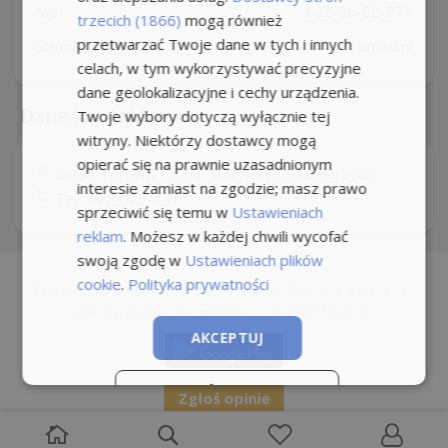
Nip
622-26-02-978
trzecich (1866)
mogą również
przetwarzać Twoje dane w tych i innych
Strona WWW
com40.pl
celach, w tym wykorzystywać precyzyjne
dane geolokalizacyjne i cechy urządzenia.
Dane kontaktowe
Twoje wybory dotyczą wyłącznie tej
witryny. Niektórzy dostawcy mogą
opierać się na prawnie uzasadnionym
Ociąż, Torowa 11, 63-460 Nowe Sklamierzyce
interesie zamiast na zgodzie; masz prawo
Tel.: 627-629-541
sprzeciwić się temu w
Ustawieniach
reklam
. Możesz w każdej chwili wycofać
swoją zgodę w
Ustawieniach plików
cookie
.
Polityka prywatności
Praca wg lokalizacji
|
Praca zdalna
|
Praca za granicą
|
Praca wg Firm
|
Regulamin
|
Kontakt Nuzle.pl
AKCEPTUJ
ODRZUĆ WSZYSTKIE
Zgłoś opinie
POKAŻ SZCZEGÓŁY